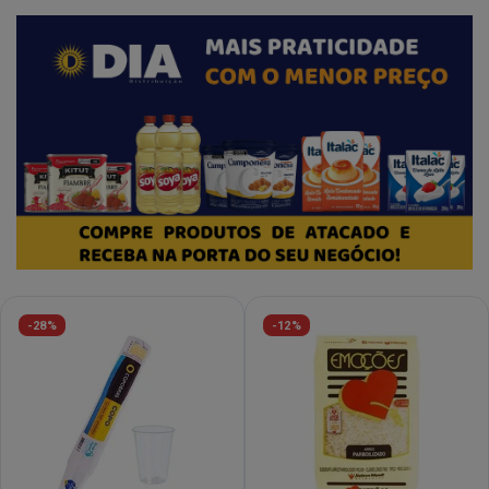
-28%
-12%