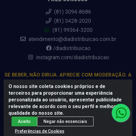
(81) 3094-8686
(81) 3428-2020
(81) 99364-3200
atendimento@diadistribuicao.com.br
/diadistribuicao
instagram.com/diadistribuicao
SE BEBER, NÃO DIRIJA. APRECIE COM MODERAÇÃO. A
VENDA DE BEBIDAS ALCOÓLICAS É PROIBIDA PARA
O nosso site coleta cookies próprios e de
MENORES DE 18 ANOS.
terceiros para proporcionar uma experiência
personalizada ao usuário, apresentar publicidade
relevante de acordo com o seu perfil e melhorar a
Dia Distribuição - Rodovia BR-232, 22.5 - Pedreiras, Moreno -
qualidade do nosso site.
PE, 54800-000 - CNPJ 69.944.973/0001-85
Aceito
Negar não essenciais
Preferências de Cookies