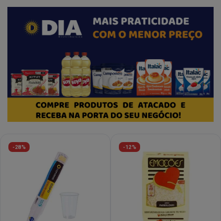
-28%
-12%