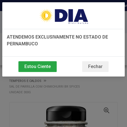
Distribuidora há 22 anos em Pernamb
Baixe já nosso APP
ATENDEMOS EXCLUSIVAMENTE NO ESTADO DE
0
PERNAMBUCO
Estou Ciente
Fechar
VOLTAR
INÍCIO
TEMPEROS E CALDOS
TEMPEROS E CALDOS
SAL DE PARRILLA COM CHIMICHURRI BR SPICES
UNIDADE 300G