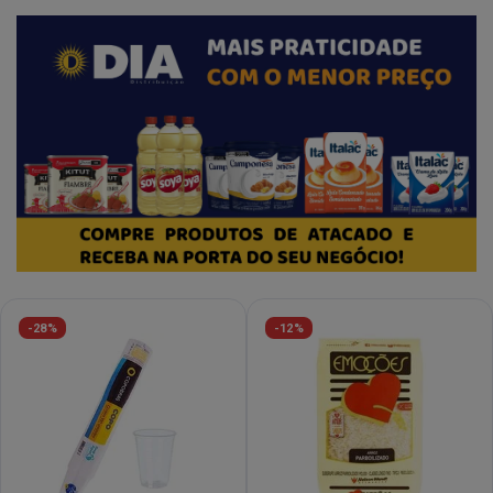
-28%
-12%