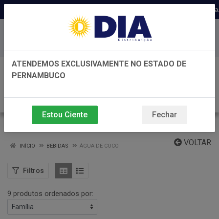
Distribuidora há 22 anos em Pernamb
Baixe já nosso APP
ATENDEMOS EXCLUSIVAMENTE NO ESTADO DE
0
PERNAMBUCO
Estou Ciente
Fechar
ÁGUA DE COCO
VOLTAR
INÍCIO
BEBIDAS
ÁGUA DE COCO
Filtros
9 produtos ordenados por: