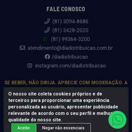
FALE CONOSCO
(81) 3094-8686
(81) 3428-2020
(81) 99364-3200
atendimento@diadistribuicao.com.br
/diadistribuicao
instagram.com/diadistribuicao
SE BEBER, NÃO DIRIJA. APRECIE COM MODERAÇÃO. A
VENDA DE BEBIDAS ALCOÓLICAS É PROIBIDA PARA
O nosso site coleta cookies próprios e de
MENORES DE 18 ANOS.
terceiros para proporcionar uma experiência
personalizada ao usuário, apresentar publicidade
relevante de acordo com o seu perfil e melhorar a
Dia Distribuição - Rodovia BR-232, 22.5 - Pedreiras, Moreno -
qualidade do nosso site.
PE, 54800-000 - CNPJ 69.944.973/0001-85
Aceito
Negar não essenciais