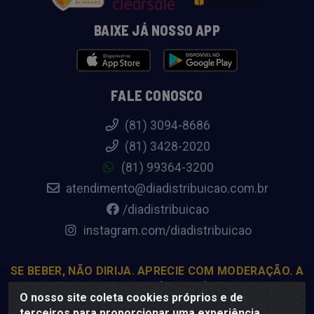
BAIXE JÁ NOSSO APP
FALE CONOSCO
(81) 3094-8686
(81) 3428-2020
(81) 99364-3200
atendimento@diadistribuicao.com.br
/diadistribuicao
instagram.com/diadistribuicao
SE BEBER, NÃO DIRIJA. APRECIE COM MODERAÇÃO. A
VENDA DE BEBIDAS ALCOÓLICAS É PROIBIDA PARA
O nosso site coleta cookies próprios e de
MENORES DE 18 ANOS.
terceiros para proporcionar uma experiência