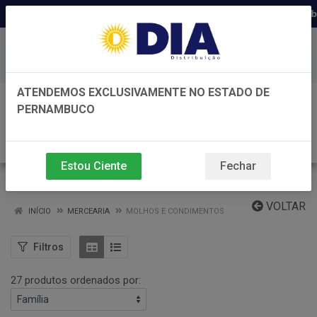
Distribuidora há 22 anos em Pernambuco ◆ 
Baixe já nosso APP
ATENDEMOS EXCLUSIVAMENTE NO ESTADO DE
0
PERNAMBUCO
Estou Ciente
Fechar
MOLHOS E CONDIMENTOS
VOLTAR
INÍCIO
MERCEARIA
MOLHOS E CONDIMENTOS
Filtros
27 produtos ordenados por: