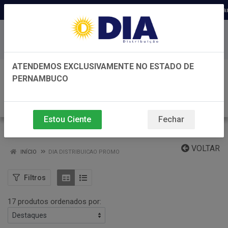
Distribuidora há 22 anos em Pernambuc
Baixe já nosso APP
ATENDEMOS EXCLUSIVAMENTE NO ESTADO DE
0
PERNAMBUCO
Estou Ciente
Fechar
DIA DISTRIBUICAO PROMO
VOLTAR
INÍCIO
DIA DISTRIBUICAO PROMO
Filtros
17 produtos ordenados por: