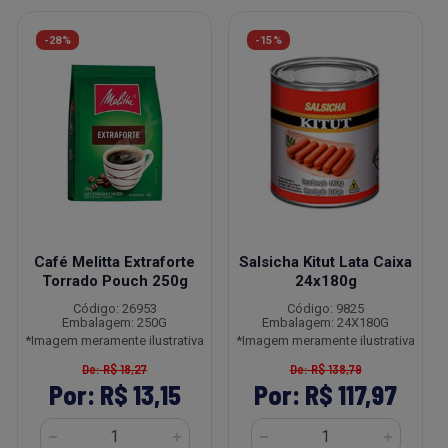
-28%
-15%
Café Melitta Extraforte
Salsicha Kitut Lata Caixa
Torrado Pouch 250g
24x180g
Código: 26953
Código: 9825
Embalagem: 250G
Embalagem: 24X180G
*Imagem meramente ilustrativa
*Imagem meramente ilustrativa
De: R$ 18,27
De: R$ 138,79
Por: R$ 13,15
Por: R$ 117,97