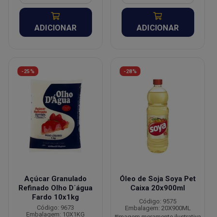
ADICIONAR
ADICIONAR
-25%
-28%
Açúcar Granulado
Óleo de Soja Soya Pet
Refinado Olho D´água
Caixa 20x900ml
Fardo 10x1kg
Código: 9575
Código: 9673
Embalagem: 20X900ML
Embalagem: 10X1KG
*Imagem meramente ilustrativa