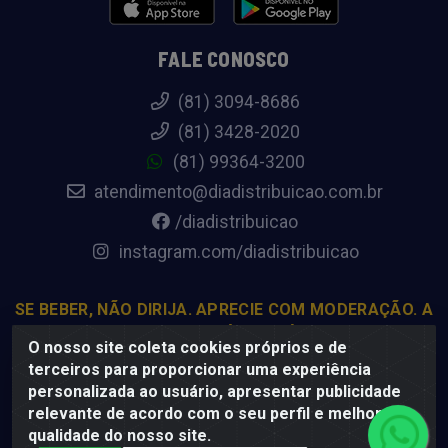
FALE CONOSCO
(81) 3094-8686
(81) 3428-2020
(81) 99364-3200
atendimento@diadistribuicao.com.br
/diadistribuicao
instagram.com/diadistribuicao
SE BEBER, NÃO DIRIJA. APRECIE COM MODERAÇÃO. A
VENDA DE BEBIDAS ALCOÓLICAS É PROIBIDA PARA
O nosso site coleta cookies próprios e de
MENORES DE 18 ANOS.
terceiros para proporcionar uma experiência
personalizada ao usuário, apresentar publicidade
relevante de acordo com o seu perfil e melhorar a
Dia Distribuição - Rodovia BR-232, 22.5 - Pedreiras, Moreno -
qualidade do nosso site.
PE, 54800-000 - CNPJ 69.944.973/0001-85