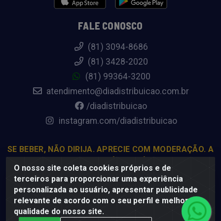
FALE CONOSCO
(81) 3094-8686
(81) 3428-2020
(81) 99364-3200
atendimento@diadistribuicao.com.br
/diadistribuicao
instagram.com/diadistribuicao
SE BEBER, NÃO DIRIJA. APRECIE COM MODERAÇÃO. A
VENDA DE BEBIDAS ALCOÓLICAS É PROIBIDA PARA
O nosso site coleta cookies próprios e de
MENORES DE 18 ANOS.
terceiros para proporcionar uma experiência
personalizada ao usuário, apresentar publicidade
relevante de acordo com o seu perfil e melhorar a
Dia Distribuição - Rodovia BR-232, 22.5 - Pedreiras, Moreno -
qualidade do nosso site.
PE, 54800-000 - CNPJ 69.944.973/0001-85