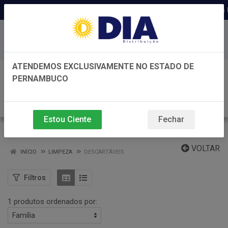
Distribuidora há 22 anos em 
Baixe já nosso APP
ATENDEMOS EXCLUSIVAMENTE NO ESTADO DE
0
PERNAMBUCO
Estou Ciente
Fechar
DESCARTÁVEIS
VOLTAR
INÍCIO
LIMPEZA
DESCARTÁVEIS
Filtros
1 produtos ordenados por: