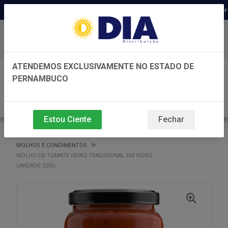
Distribuidora há 22 anos em Pern
Baixe já nosso APP
ATENDEMOS EXCLUSIVAMENTE NO ESTADO DE
0
PERNAMBUCO
Estou Ciente
Fechar
VOLTAR
INÍCIO
MOLHOS E CONDIMENTOS
MOLHOS E CONDIMENTOS
MOLHO DE TOMATE HEINZ TRADICIONAL EM VIDRO
UNIDADE 320G