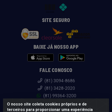
SITE SEGURO
BAIXE JÁ NOSSO APP
FALE CONOSCO
(81) 3094-8686
(81) 3428-2020
(81) 99364-3200
atendimento@diadistribuicao.com.br
O nosso site coleta cookies próprios e de
terceiros para proporcionar uma experiência
/diadistribuicao