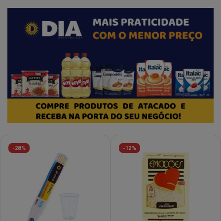
-28%
-12%