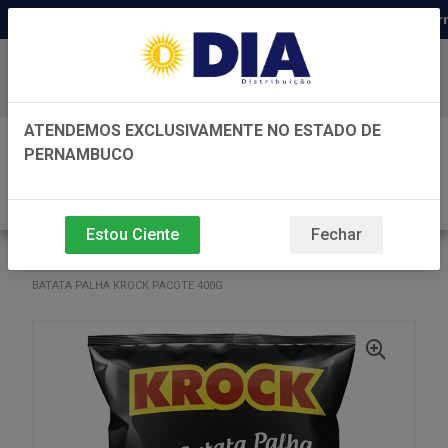
Distribuidora há 22 anos em Perna
Baixe já nosso APP
ATENDEMOS EXCLUSIVAMENTE NO ESTADO DE
0
PERNAMBUCO
Estou Ciente
Fechar
VOLTAR
INÍCIO
L&M FRITAS
L&M FRITAS
BATATA PALHA KROCK PACOTE 400G