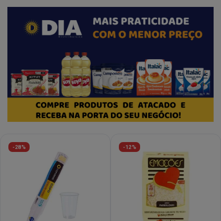
-28%
-12%