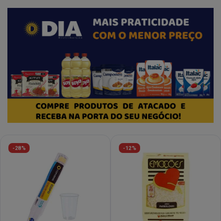
-28%
-12%