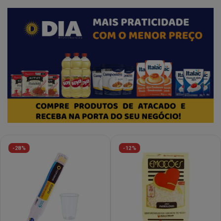
-28%
-12%