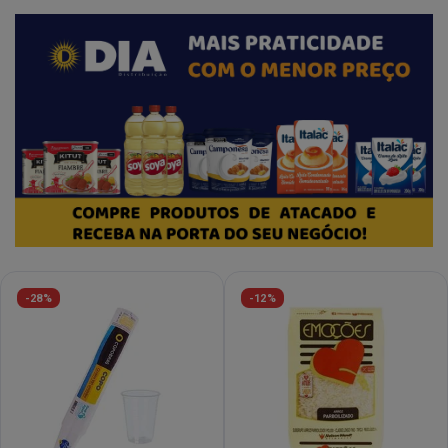
-28%
-12%