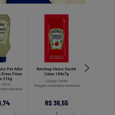
inz Pet Alho
Ketchup Heinz Sachê
Molho de
 Ervas Finas
Caixa 144x7g
Tradicional 
e 215g
Caixa 12
Código: 24349
: 19212
Código
*Imagem meramente ilustrativa
nte ilustrativa
*Imagem meramen
9,74
R$ 36,55
R$ 16