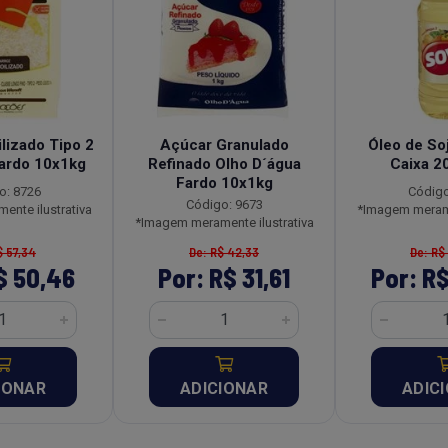
lizado Tipo 2
Açúcar Granulado
Óleo de So
ardo 10x1kg
Refinado Olho D´água
Caixa 2
Fardo 10x1kg
o: 8726
Código
Código: 9673
nte ilustrativa
*Imagem merame
*Imagem meramente ilustrativa
$ 57,34
De: R$ 42,33
De: R$
$ 50,46
Por: R$ 31,61
Por: R$
IONAR
ADICIONAR
ADIC