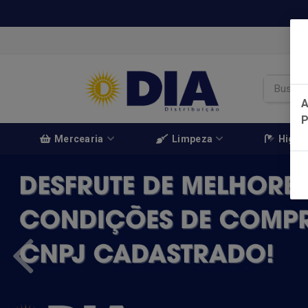
A
Mercearia
Limpeza
Higien