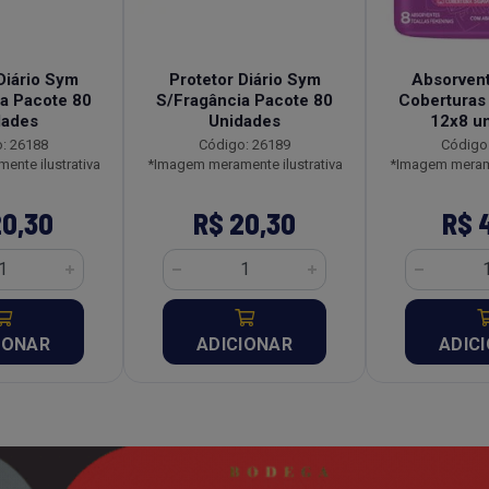
Diário Sym
Protetor Diário Sym
Absorven
a Pacote 80
S/Fragância Pacote 80
Coberturas
dades
Unidades
12x8 u
: 26188
Código: 26189
Código
nte ilustrativa
*Imagem meramente ilustrativa
*Imagem merame
20,30
R$ 20,30
R$ 
IONAR
ADICIONAR
ADIC