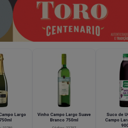
Campo Largo
Vinho Campo Largo Suave
Suco de Uv
 750ml
Branco 750ml
Campo Lar
90
: 22781
Código: 22797