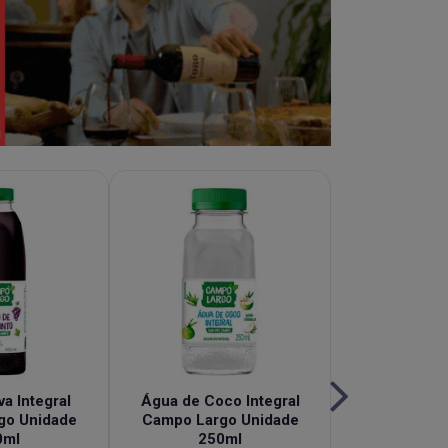
a Integral
Água de Coco Integral
Chá de Hi
go Unidade
Campo Largo Unidade
Granberry 
0ml
250ml
Campo Largo 