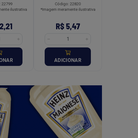
: 22799
Código: 22820
Código:
nte ilustrativa
*Imagem meramente ilustrativa
*Imagem meramen
2,21
R$ 5,47
R$ 8
IONAR
ADICIONAR
ADICI