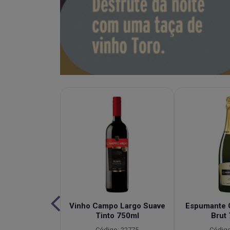
e de Capim
Vinho Campo Largo Suave
Espumante 
bacaxi Campo
Tinto 750ml
Brut
idade 900ml
Código: 22775
Código