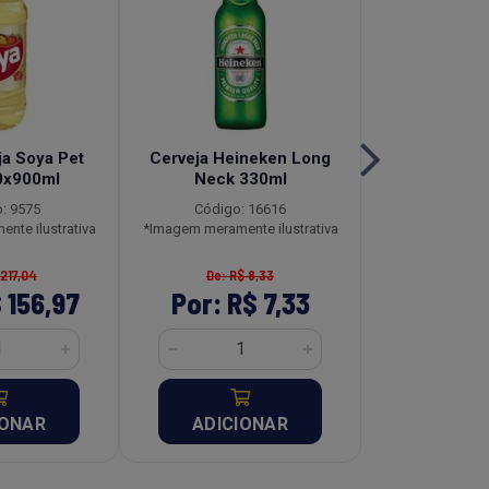
ja Soya Pet
Cerveja Heineken Long
Fiambre Kit
0x900ml
Neck 330ml
Lata Caix
: 9575
Código: 16616
Código:
nte ilustrativa
*Imagem meramente ilustrativa
*Imagem meramen
 217,04
De: R$ 8,33
De: R$ 
 156,97
Por: R$ 7,33
Por: R$
IONAR
ADICIONAR
ADICI