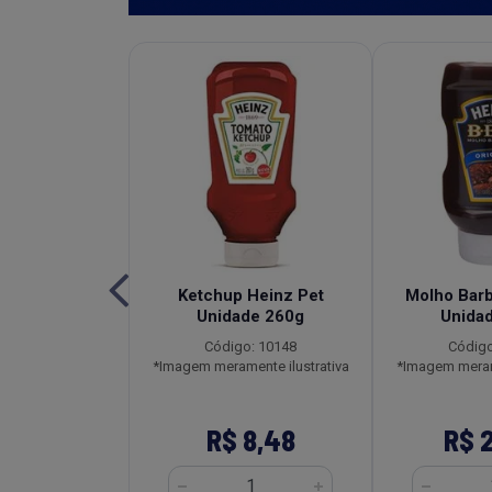
de Tomate
Ketchup Heinz Pet
Molho Bar
l Heinz Sachê
Unidade 260g
Unida
2x1,020kg
Código: 10148
Código
o: 3596
*Imagem meramente ilustrativa
*Imagem merame
ente ilustrativa
161,28
R$ 8,48
R$ 