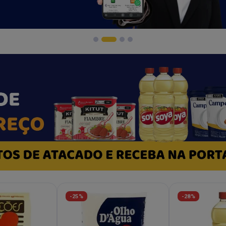
-25%
-28%