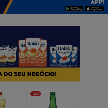
-12%
-30%