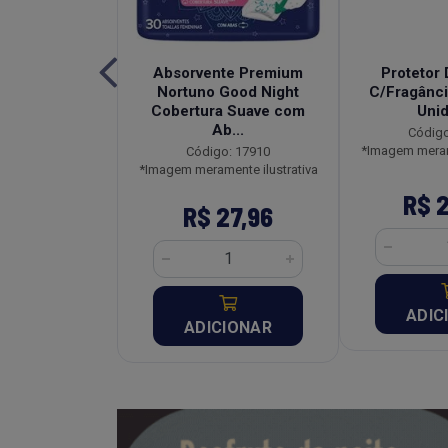
edecida Baby
Absorvente Premium
Protetor 
al Pacote
Nortuno Good Night
C/Fragânci
idades
Cobertura Suave com
Uni
Ab...
o: 2912
Código
ente ilustrativa
*Imagem merame
Código: 17910
*Imagem meramente ilustrativa
10,67
R$ 
R$ 27,96
CIONAR
ADIC
ADICIONAR