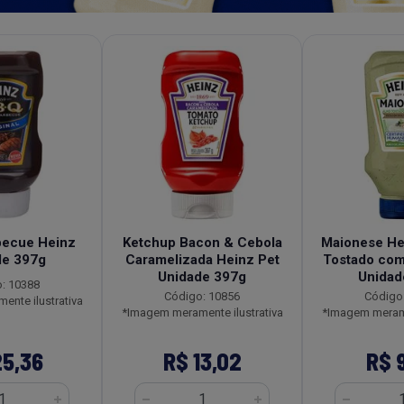
becue Heinz
Ketchup Bacon & Cebola
Maionese He
de 397g
Caramelizada Heinz Pet
Tostado com
Unidade 397g
Unidad
: 10388
Código: 10856
Código
nte ilustrativa
*Imagem meramente ilustrativa
*Imagem merame
25,36
R$ 13,02
R$ 