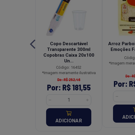
a Tradicional
Copo Descartável
Arroz Parboi
Pouch 250g
Transparente 300ml
Emoções F
Copobras Caixa 20x100
o: 26954
Códig
Un...
ente ilustrativa
*Imagem merame
Código: 16452
*Imagem meramente ilustrativa
R$ 18,27
De: R
De: R$ 252,46
R$ 13,15
Por: R
Por: R$ 181,55
CIONAR
ADIC
ADICIONAR