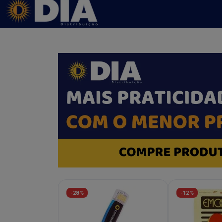
-28%
-12%