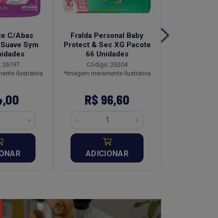
te C/Abas
Fralda Personal Baby
Absorvente
 Suave Sym
Protect & Sec XG Pacote
Abas Sym 
nidades
66 Unidades
Unid
: 26197
Código: 26204
Código:
nte ilustrativa
*Imagem meramente ilustrativa
*Imagem meramen
4,00
R$ 96,60
R$ 4
IONAR
ADICIONAR
ADICI