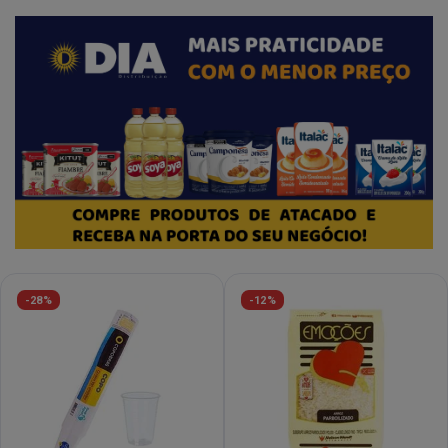
-28%
-12%