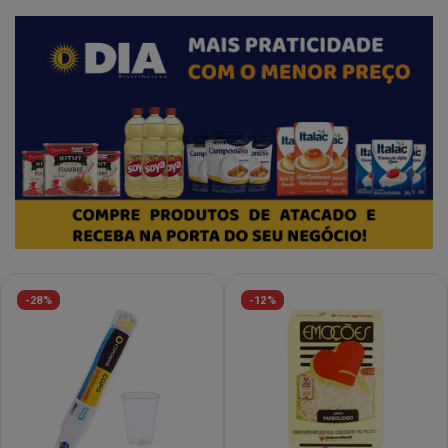
-28%
-12%