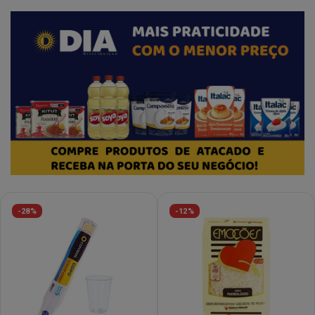
-28%
-12%