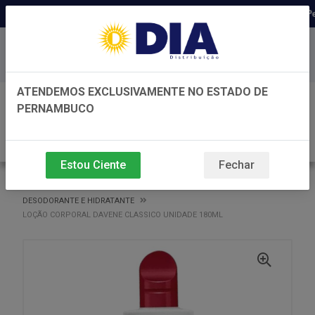
Distribuidora há 22 anos em Per
Baixe já nosso APP
ATENDEMOS EXCLUSIVAMENTE NO ESTADO DE
0
PERNAMBUCO
Estou Ciente
Fechar
VOLTAR
INÍCIO
DESODORANTE E HIDRATANTE
DESODORANTE E HIDRATANTE
LOÇÃO CORPORAL DAVENE CLASSICO UNIDADE 180ML