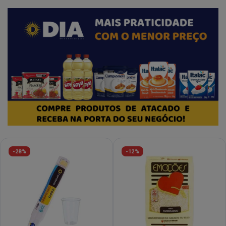
-28%
-12%