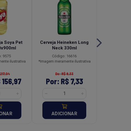
ja Soya Pet
Cerveja Heineken Long
Fiambre Kit
0x900ml
Neck 330ml
Lata Caix
: 9575
Código: 16616
Código:
nte ilustrativa
*Imagem meramente ilustrativa
*Imagem meramen
 217,04
De: R$ 8,33
De: R$ 
 156,97
Por: R$ 7,33
Por: R$
IONAR
ADICIONAR
ADICI