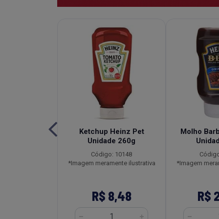
de Tomate
Ketchup Heinz Pet
Molho Bar
l Heinz Sachê
Unidade 260g
Unida
2x1,020kg
Código: 10148
Código
o: 3596
*Imagem meramente ilustrativa
*Imagem merame
ente ilustrativa
161,28
R$ 8,48
R$ 