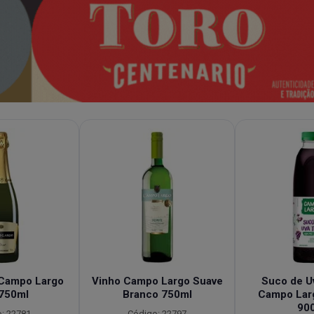
Campo Largo
Vinho Campo Largo Suave
Suco de Uv
 750ml
Branco 750ml
Campo Lar
90
: 22781
Código: 22797