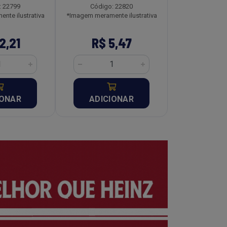
: 22799
Código: 22820
Código:
nte ilustrativa
*Imagem meramente ilustrativa
*Imagem meramen
2,21
R$ 5,47
R$ 8
IONAR
ADICIONAR
ADICI