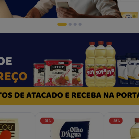
-25%
-28%