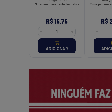
o: 22824
*Imagem meramente ilustrativa
*Imagem merame
ente ilustrativa
 8,33
R$ 15,75
R$ 
CIONAR
ADICIONAR
ADIC