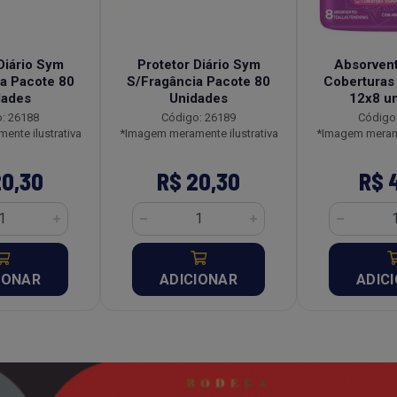
Diário Sym
Protetor Diário Sym
Absorven
a Pacote 80
S/Fragância Pacote 80
Coberturas
dades
Unidades
12x8 u
: 26188
Código: 26189
Código
nte ilustrativa
*Imagem meramente ilustrativa
*Imagem merame
20,30
R$ 20,30
R$ 
IONAR
ADICIONAR
ADIC