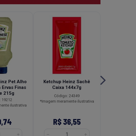
inz Pet Alho
Ketchup Heinz Sachê
Molho de
 Ervas Finas
Caixa 144x7g
Tradicional 
e 215g
Caixa 12
Código: 24349
: 19212
Código
*Imagem meramente ilustrativa
nte ilustrativa
*Imagem meramen
9,74
R$ 36,55
R$ 16