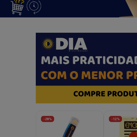
-28%
-12%