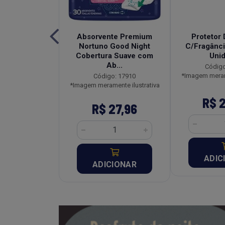
edecida Baby
Absorvente Premium
Protetor 
al Pacote
Nortuno Good Night
C/Fragânci
idades
Cobertura Suave com
Uni
Ab...
o: 2912
Código
ente ilustrativa
*Imagem merame
Código: 17910
*Imagem meramente ilustrativa
10,67
R$ 
R$ 27,96
CIONAR
ADIC
ADICIONAR