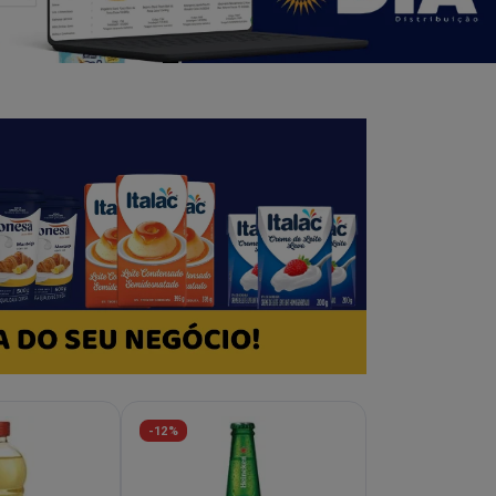
-12%
-30%