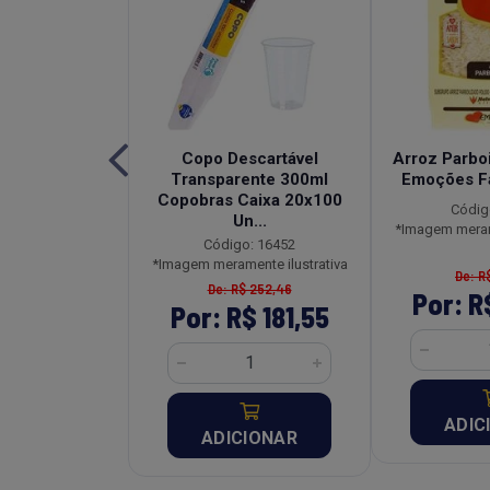
a Tradicional
Copo Descartável
Arroz Parboi
Pouch 250g
Transparente 300ml
Emoções F
Copobras Caixa 20x100
o: 26954
Códig
Un...
ente ilustrativa
*Imagem merame
Código: 16452
*Imagem meramente ilustrativa
R$ 18,27
De: R
De: R$ 252,46
R$ 13,15
Por: R
Por: R$ 181,55
CIONAR
ADIC
ADICIONAR