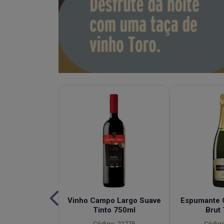
e de Capim
Vinho Campo Largo Suave
Espumante 
bacaxi Campo
Tinto 750ml
Brut
idade 900ml
Código: 22775
Código