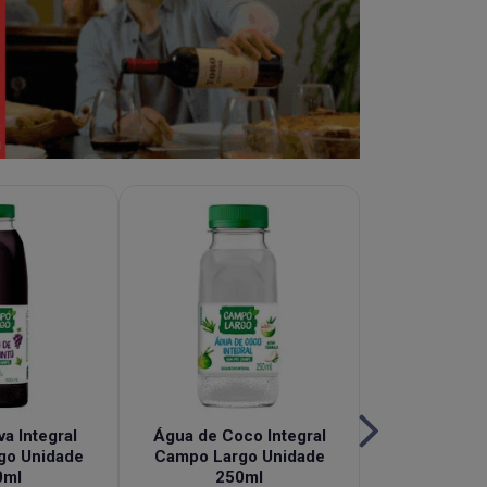
a Integral
Água de Coco Integral
Chá de Hi
go Unidade
Campo Largo Unidade
Granberry 
0ml
250ml
Campo Largo 