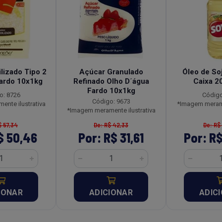
lizado Tipo 2
Açúcar Granulado
Óleo de So
ardo 10x1kg
Refinado Olho D´água
Caixa 2
Fardo 10x1kg
o: 8726
Código
Código: 9673
nte ilustrativa
*Imagem merame
*Imagem meramente ilustrativa
$ 57,34
De: R$ 42,33
De: R$
$ 50,46
Por: R$ 31,61
Por: R$
IONAR
ADICIONAR
ADIC