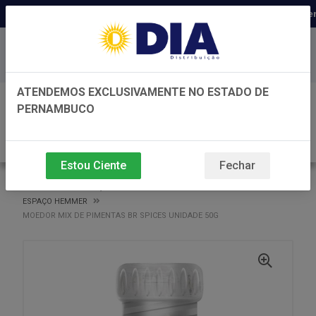
Distribuidora há 22 anos em Per
Baixe já nosso APP
ATENDEMOS EXCLUSIVAMENTE NO ESTADO DE
0
PERNAMBUCO
Estou Ciente
Fechar
VOLTAR
INÍCIO
ESPAÇO HEMMER
ESPAÇO HEMMER
MOEDOR MIX DE PIMENTAS BR SPICES UNIDADE 50G