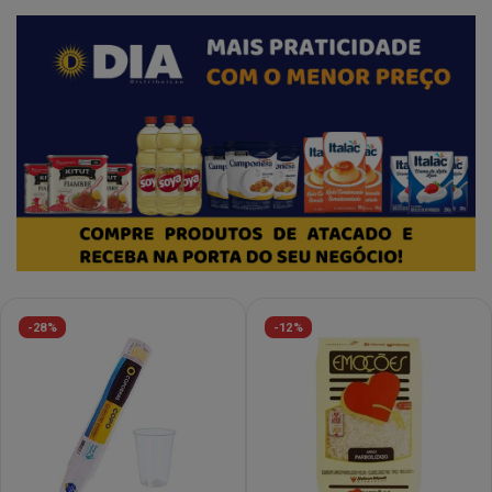
-28%
-12%