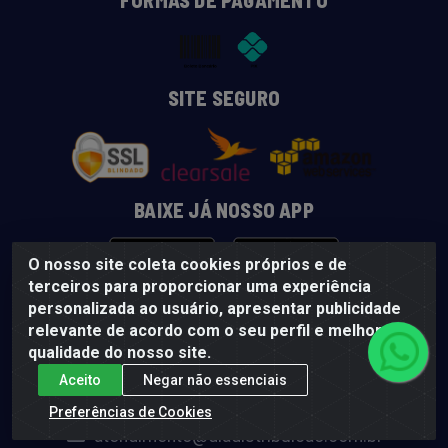
FORMAS DE PAGAMENTO
SITE SEGURO
BAIXE JÁ NOSSO APP
O nosso site coleta cookies próprios e de
terceiros para proporcionar uma experiência
FALE CONOSCO
personalizada ao usuário, apresentar publicidade
relevante de acordo com o seu perfil e melhorar a
(81) 3094-8686
qualidade do nosso site.
(81) 3428-2020
Aceito
Negar não essenciais
(81) 99364-3200
Preferências de Cookies
atendimento@diadistribuicao.com.br