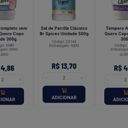
Completo sem
Sal de Parrilla Clássico
Tempero Al
 Quero Copo
Br Spices Unidade 500g
Quero Copo
ade 300g
30
Código: 22144
go: 5589
Código:
Embalagem: 500G
gem: 300G
Embalage
UERO
QUE
R$ 13,70
 4,86
R$ 4
ADICIONAR
CIONAR
ADICI