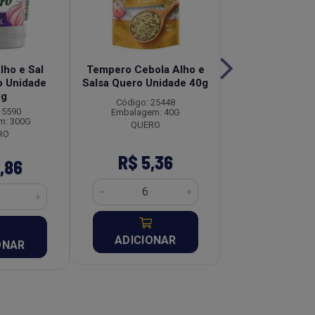
ho e Sal
Tempero Cebola Alho e
Sal Rosa Himal
 Unidade
Salsa Quero Unidade 40g
Pouch Br Spice
0g
250g
Código: 25448
 5590
Código: 22
Embalagem: 40G
m: 300G
Embalagem: 
QUERO
RO
R$ 5,36
R$ 6,
,86
ADICIONAR
ADICION
ONAR