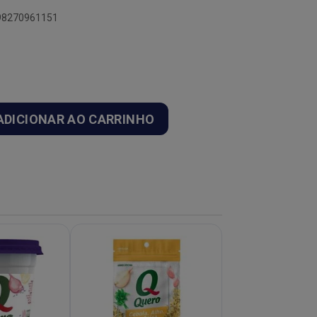
898270961151
ADICIONAR AO CARRINHO