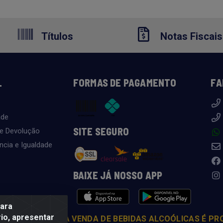
Títulos
Notas Fiscais
L
FORMAS DE PAGAMENTO
FA
ade
SITE SEGURO
 e Devolução
ncia e Igualdade
BAIXE JÁ NOSSO APP
para
io, apresentar
COM MODERAÇÃO. A VENDA DE BEBIDAS ALCOÓLICAS É PR