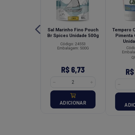
Mix de Pimentas
Sal Marinho Fino Pouch
Tempero 
es Unidade 50g
Br Spices Unidade 500g
Pimenta
Unid
digo: 22136
Código: 24553
Códi
alagem: 50G
Embalagem: 500G
Embala
Q
$ 22,57
R$ 6,73
R$
DICIONAR
ADICIONAR
ADI