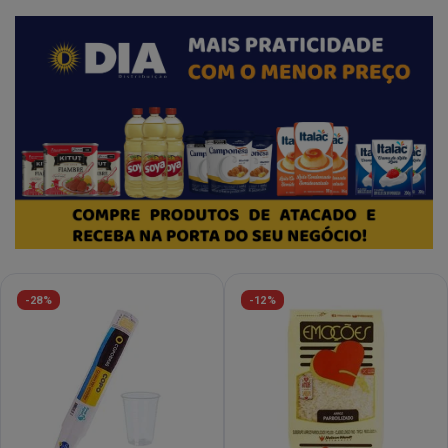
-28%
-12%