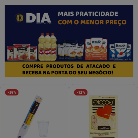
-28%
-12%