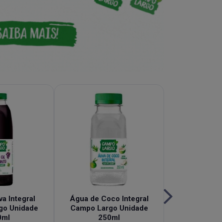
a Integral
Água de Coco Integral
Chá de Hi
go Unidade
Campo Largo Unidade
Granberry 
0ml
250ml
Campo Largo 