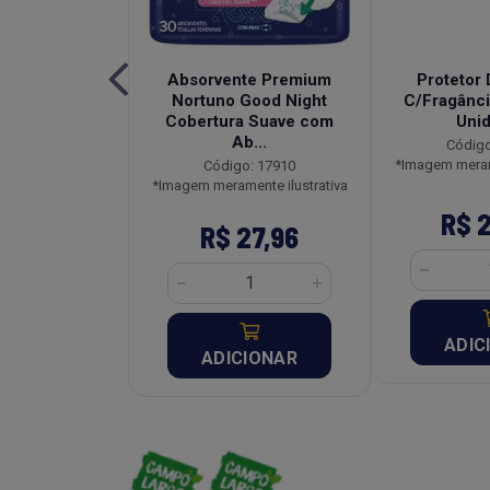
edecida Baby
Absorvente Premium
Protetor 
al Pacote
Nortuno Good Night
C/Fragânci
idades
Cobertura Suave com
Uni
Ab...
o: 2912
Código
ente ilustrativa
*Imagem merame
Código: 17910
*Imagem meramente ilustrativa
10,67
R$ 
R$ 27,96
CIONAR
ADIC
ADICIONAR