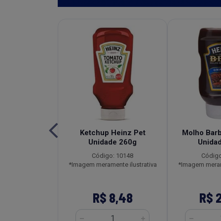
de Tomate
Ketchup Heinz Pet
Molho Bar
l Heinz Sachê
Unidade 260g
Unida
2x1,020kg
Código: 10148
Código
o: 3596
*Imagem meramente ilustrativa
*Imagem merame
ente ilustrativa
161,28
R$ 8,48
R$ 