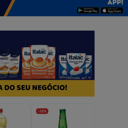
-12%
-30%