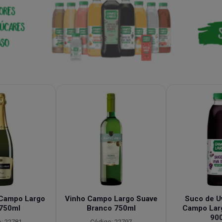
Campo Largo
Vinho Campo Largo Suave
Suco de Uv
 750ml
Branco 750ml
Campo Lar
90
: 22781
Código: 22797