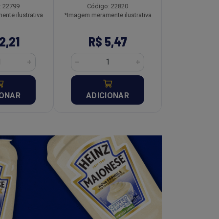
: 22799
Código: 22820
Código:
nte ilustrativa
*Imagem meramente ilustrativa
*Imagem meramen
2,21
R$ 5,47
R$ 8
IONAR
ADICIONAR
ADICI