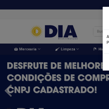
A
Mercearia
Limpeza
Higien