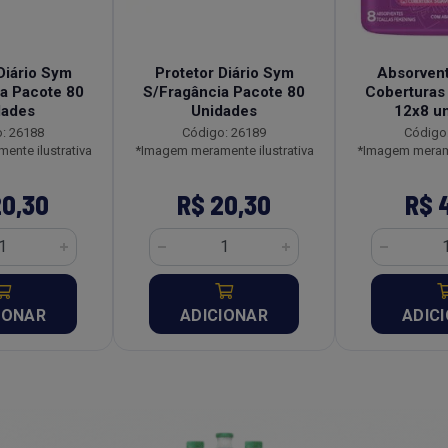
Diário Sym
Protetor Diário Sym
Absorven
a Pacote 80
S/Fragância Pacote 80
Coberturas
dades
Unidades
12x8 u
: 26188
Código: 26189
Código
nte ilustrativa
*Imagem meramente ilustrativa
*Imagem merame
20,30
R$ 20,30
R$ 
IONAR
ADICIONAR
ADIC