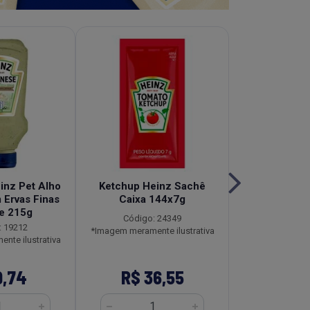
inz Pet Alho
Ketchup Heinz Sachê
Molho de
 Ervas Finas
Caixa 144x7g
Tradicional 
e 215g
Caixa 12
Código: 24349
: 19212
Código
*Imagem meramente ilustrativa
nte ilustrativa
*Imagem meramen
9,74
R$ 36,55
R$ 16