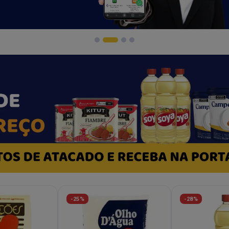
-25%
-28%