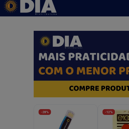
-28%
-12%