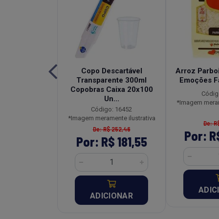
a Tradicional
Copo Descartável
Arroz Parboi
Pouch 250g
Transparente 300ml
Emoções F
Copobras Caixa 20x100
o: 26954
Códig
Un...
ente ilustrativa
*Imagem merame
Código: 16452
*Imagem meramente ilustrativa
R$ 18,27
De: R
De: R$ 252,46
R$ 13,15
Por: R
Por: R$ 181,55
CIONAR
ADIC
ADICIONAR