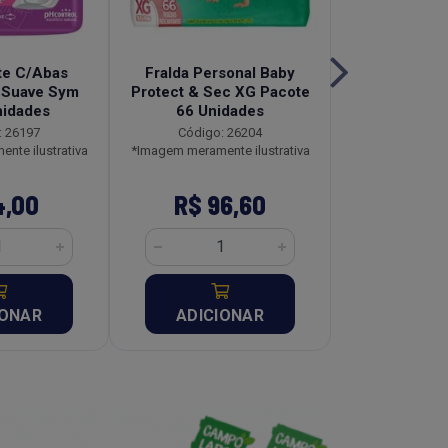
te C/Abas
Fralda Personal Baby
Absorvente
 Suave Sym
Protect & Sec XG Pacote
Abas Sym 
nidades
66 Unidades
Unid
: 26197
Código: 26204
Código:
nte ilustrativa
*Imagem meramente ilustrativa
*Imagem meramen
4,00
R$ 96,60
R$ 4
IONAR
ADICIONAR
ADICI