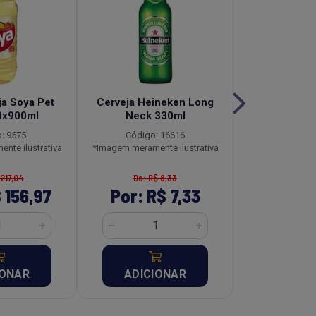
ja Soya Pet
Cerveja Heineken Long
Fiambre Kit
0x900ml
Neck 330ml
Lata Caix
: 9575
Código: 16616
Código:
nte ilustrativa
*Imagem meramente ilustrativa
*Imagem meramen
 217,04
De: R$ 8,33
De: R$ 
 156,97
Por: R$ 7,33
Por: R$
IONAR
ADICIONAR
ADICI