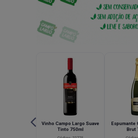
e de Capim
Vinho Campo Largo Suave
Espumante 
bacaxi Campo
Tinto 750ml
Brut
idade 900ml
Código: 22775
Código