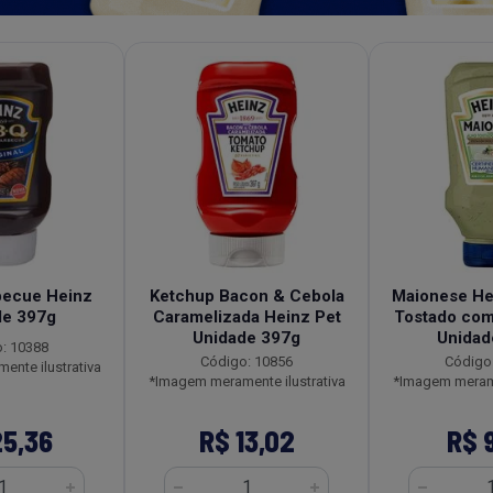
becue Heinz
Ketchup Bacon & Cebola
Maionese He
de 397g
Caramelizada Heinz Pet
Tostado com
Unidade 397g
Unidad
: 10388
Código: 10856
Código
nte ilustrativa
*Imagem meramente ilustrativa
*Imagem merame
25,36
R$ 13,02
R$ 