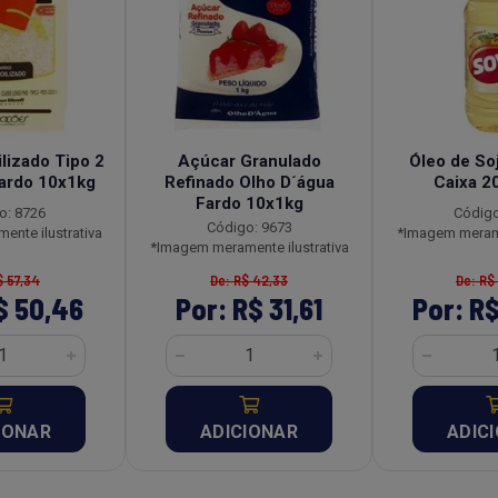
lizado Tipo 2
Açúcar Granulado
Óleo de So
ardo 10x1kg
Refinado Olho D´água
Caixa 2
Fardo 10x1kg
o: 8726
Código
Código: 9673
nte ilustrativa
*Imagem merame
*Imagem meramente ilustrativa
$ 57,34
De: R$ 42,33
De: R$
$ 50,46
Por: R$ 31,61
Por: R$
IONAR
ADICIONAR
ADIC