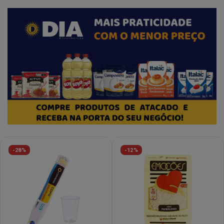
-28%
-12%