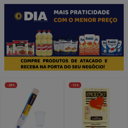
-28%
-12%