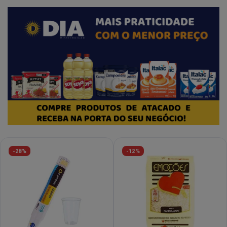
-28%
-12%