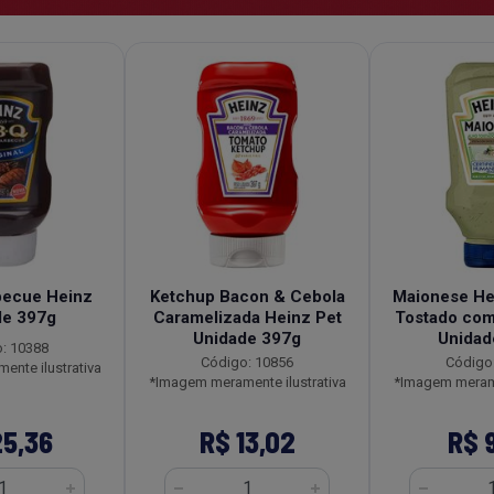
becue Heinz
Ketchup Bacon & Cebola
Maionese He
de 397g
Caramelizada Heinz Pet
Tostado com
Unidade 397g
Unidad
: 10388
Código: 10856
Código
nte ilustrativa
*Imagem meramente ilustrativa
*Imagem merame
25,36
R$ 13,02
R$ 