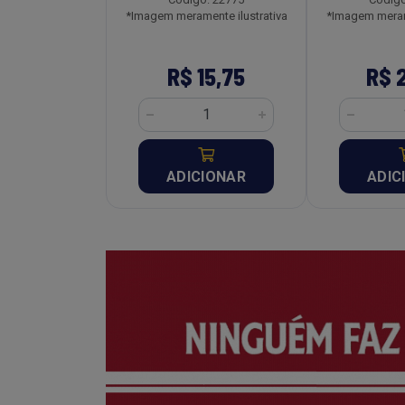
o: 22824
*Imagem meramente ilustrativa
*Imagem merame
ente ilustrativa
 8,33
R$ 15,75
R$ 
CIONAR
ADICIONAR
ADIC