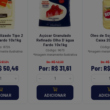
lizado Tipo 2
Açúcar Granulado
Óleo de So
ardo 10x1kg
Refinado Olho D´água
Caixa 2
Fardo 10x1kg
o: 8726
Código
Código: 9673
nte ilustrativa
*Imagem merame
*Imagem meramente ilustrativa
$ 57,34
De: R$ 42,33
De: R$
$ 50,46
Por: R$ 31,61
Por: R$
IONAR
ADICIONAR
ADIC