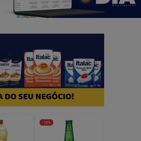
-12%
-30%