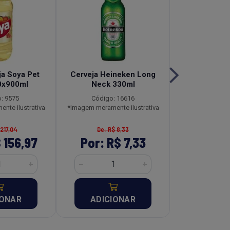
ja Soya Pet
Cerveja Heineken Long
Fiambre Kit
0x900ml
Neck 330ml
Lata Caix
: 9575
Código: 16616
Código:
nte ilustrativa
*Imagem meramente ilustrativa
*Imagem meramen
 217,04
De: R$ 8,33
De: R$ 
 156,97
Por: R$ 7,33
Por: R$
IONAR
ADICIONAR
ADICI