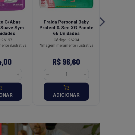
te C/Abas
Fralda Personal Baby
Absorvente
 Suave Sym
Protect & Sec XG Pacote
Abas Sym 
nidades
66 Unidades
Unid
: 26197
Código: 26204
Código:
nte ilustrativa
*Imagem meramente ilustrativa
*Imagem meramen
4,00
R$ 96,60
R$ 4
IONAR
ADICIONAR
ADICI