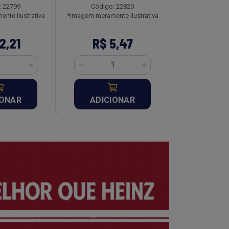
: 22799
Código: 22820
Código:
nte ilustrativa
*Imagem meramente ilustrativa
*Imagem meramen
2,21
R$ 5,47
R$ 8
IONAR
ADICIONAR
ADICI