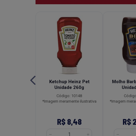
de Tomate
Ketchup Heinz Pet
Molho Bar
l Heinz Sachê
Unidade 260g
Unida
2x1,020kg
Código: 10148
Código
o: 3596
*Imagem meramente ilustrativa
*Imagem merame
ente ilustrativa
161,28
R$ 8,48
R$ 