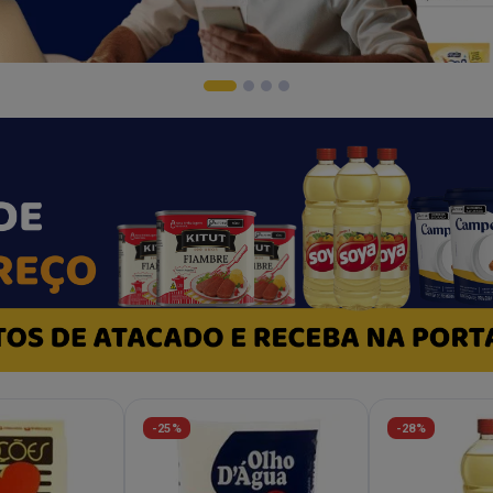
-25%
-28%