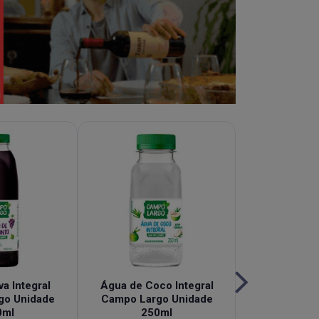
a Integral
Água de Coco Integral
Chá de Hi
go Unidade
Campo Largo Unidade
Granberry 
0ml
250ml
Campo Largo 