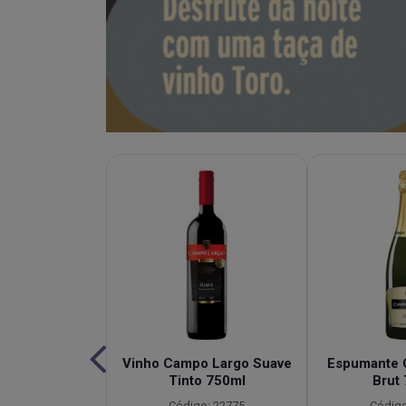
e de Capim
Vinho Campo Largo Suave
Espumante 
bacaxi Campo
Tinto 750ml
Brut
idade 900ml
Código: 22775
Código