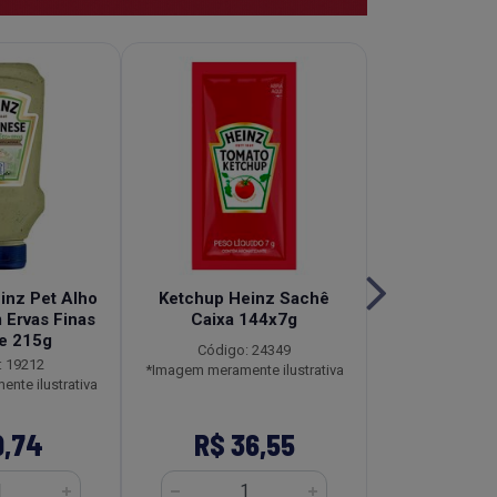
inz Pet Alho
Ketchup Heinz Sachê
Molho de
 Ervas Finas
Caixa 144x7g
Tradicional 
e 215g
Caixa 12
Código: 24349
: 19212
Código
*Imagem meramente ilustrativa
nte ilustrativa
*Imagem meramen
9,74
R$ 36,55
R$ 16