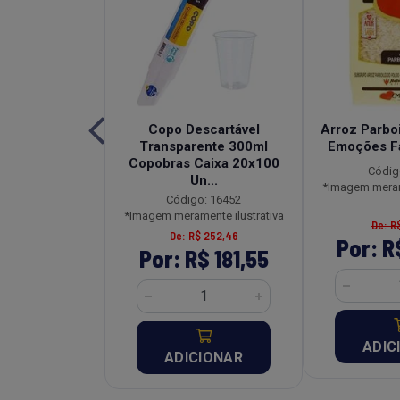
a Tradicional
Copo Descartável
Arroz Parboi
Pouch 250g
Transparente 300ml
Emoções F
Copobras Caixa 20x100
o: 26954
Códig
Un...
ente ilustrativa
*Imagem merame
Código: 16452
*Imagem meramente ilustrativa
R$ 18,27
De: R
De: R$ 252,46
R$ 13,15
Por: R
Por: R$ 181,55
CIONAR
ADIC
ADICIONAR