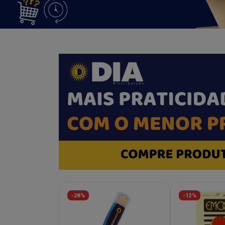
-28%
-12%