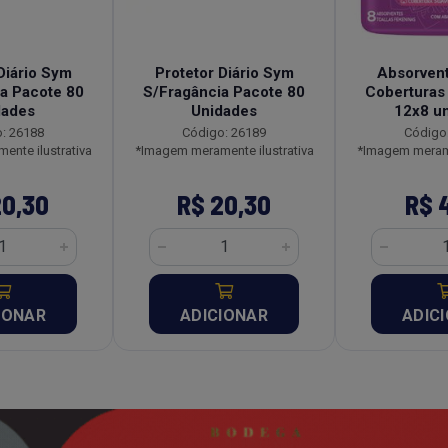
Diário Sym
Protetor Diário Sym
Absorven
a Pacote 80
S/Fragância Pacote 80
Coberturas
dades
Unidades
12x8 u
: 26188
Código: 26189
Código
nte ilustrativa
*Imagem meramente ilustrativa
*Imagem merame
20,30
R$ 20,30
R$ 
IONAR
ADICIONAR
ADIC