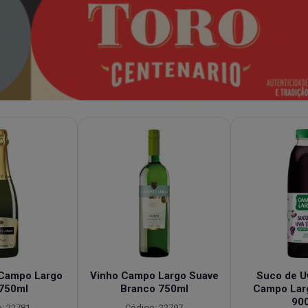
Campo Largo
Vinho Campo Largo Suave
Suco de Uv
 750ml
Branco 750ml
Campo Lar
90
: 22781
Código: 22797