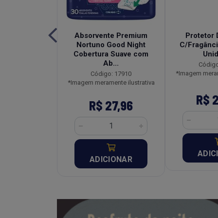
edecida Baby
Absorvente Premium
Protetor 
al Pacote
Nortuno Good Night
C/Fragânci
idades
Cobertura Suave com
Uni
Ab...
o: 2912
Código
ente ilustrativa
*Imagem merame
Código: 17910
*Imagem meramente ilustrativa
10,67
R$ 
R$ 27,96
CIONAR
ADIC
ADICIONAR