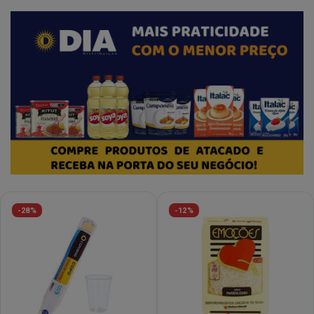
-28%
-12%