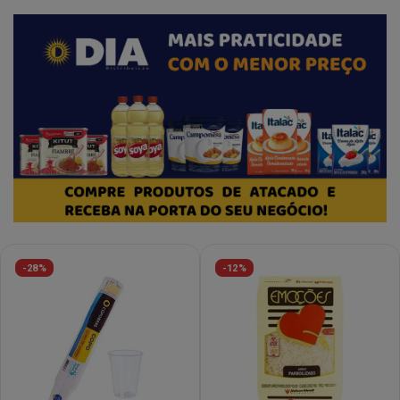
-28%
-12%