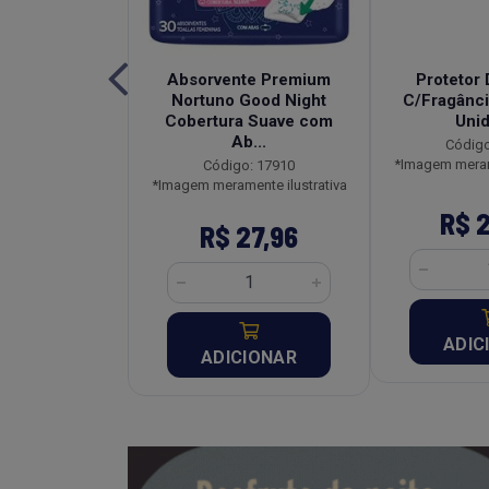
edecida Baby
Absorvente Premium
Protetor 
al Pacote
Nortuno Good Night
C/Fragânci
idades
Cobertura Suave com
Uni
Ab...
o: 2912
Código
ente ilustrativa
*Imagem merame
Código: 17910
*Imagem meramente ilustrativa
10,67
R$ 
R$ 27,96
CIONAR
ADIC
ADICIONAR