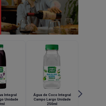
a Integral
Água de Coco Integral
Chá de Hi
go Unidade
Campo Largo Unidade
Granberry 
0ml
250ml
Campo Largo 