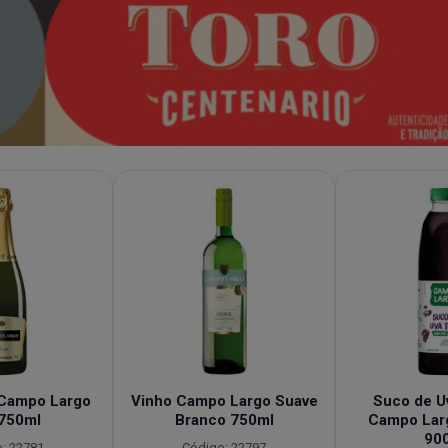
Campo Largo
Vinho Campo Largo Suave
Suco de Uv
 750ml
Branco 750ml
Campo Lar
90
: 22781
Código: 22797