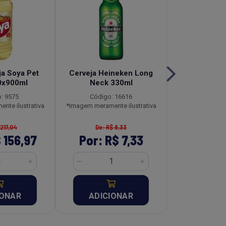
ja Soya Pet
Cerveja Heineken Long
Fiambre Kit
0x900ml
Neck 330ml
Lata Caix
: 9575
Código: 16616
Código:
nte ilustrativa
*Imagem meramente ilustrativa
*Imagem meramen
 217,04
De: R$ 8,33
De: R$ 
 156,97
Por: R$ 7,33
Por: R$
IONAR
ADICIONAR
ADICI