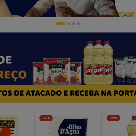
-25%
-28%