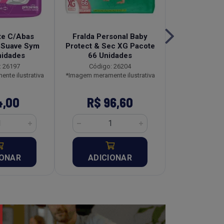
te C/Abas
Fralda Personal Baby
Absorvente
 Suave Sym
Protect & Sec XG Pacote
Abas Sym 
nidades
66 Unidades
Unid
: 26197
Código: 26204
Código:
nte ilustrativa
*Imagem meramente ilustrativa
*Imagem meramen
4,00
R$ 96,60
R$ 4
IONAR
ADICIONAR
ADICI