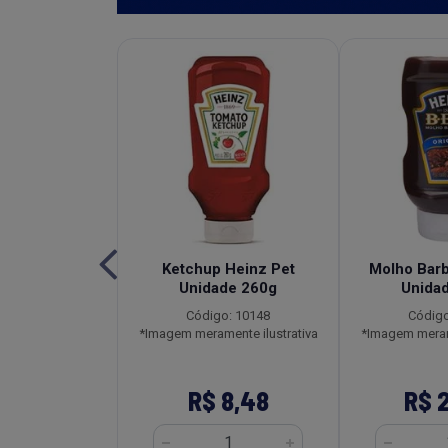
de Tomate
Ketchup Heinz Pet
Molho Bar
l Heinz Sachê
Unidade 260g
Unida
2x1,020kg
Código: 10148
Código
o: 3596
*Imagem meramente ilustrativa
*Imagem merame
ente ilustrativa
161,28
R$ 8,48
R$ 