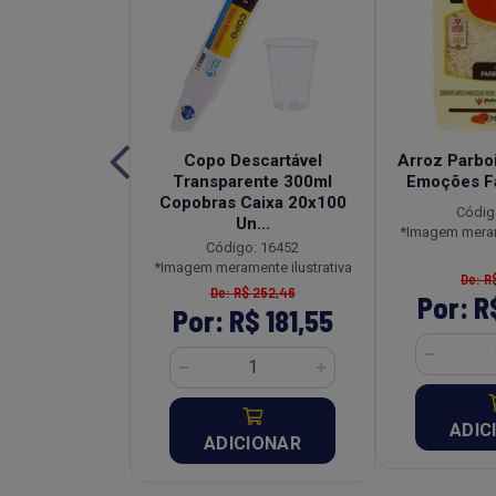
a Tradicional
Copo Descartável
Arroz Parboi
Pouch 250g
Transparente 300ml
Emoções F
Copobras Caixa 20x100
o: 26954
Códig
Un...
ente ilustrativa
*Imagem merame
Código: 16452
*Imagem meramente ilustrativa
R$ 18,27
De: R
De: R$ 252,46
R$ 13,15
Por: R
Por: R$ 181,55
CIONAR
ADIC
ADICIONAR