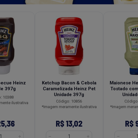
becue Heinz
Ketchup Bacon & Cebola
Maionese He
de 397g
Caramelizada Heinz Pet
Tostado com
Unidade 397g
Unidad
: 10388
Código: 10856
Código
nte ilustrativa
*Imagem meramente ilustrativa
*Imagem merame
25,36
R$ 13,02
R$ 