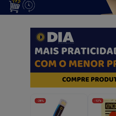
-28%
-12%