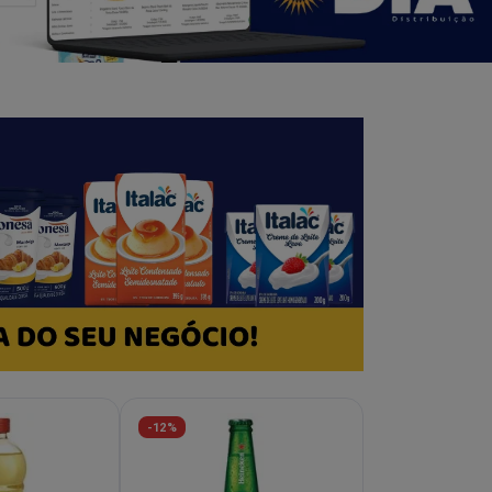
-12%
-30%