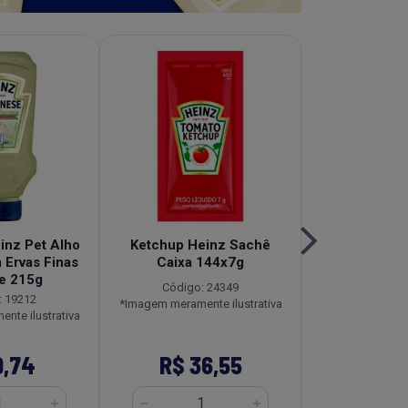
inz Pet Alho
Ketchup Heinz Sachê
Molho de
 Ervas Finas
Caixa 144x7g
Tradicional 
e 215g
Caixa 12
Código: 24349
: 19212
Código
*Imagem meramente ilustrativa
nte ilustrativa
*Imagem meramen
9,74
R$ 36,55
R$ 16