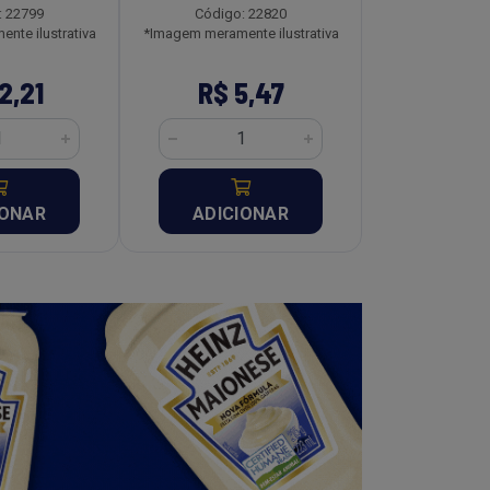
: 22799
Código: 22820
Código:
nte ilustrativa
*Imagem meramente ilustrativa
*Imagem meramen
2,21
R$ 5,47
R$ 8
IONAR
ADICIONAR
ADICI