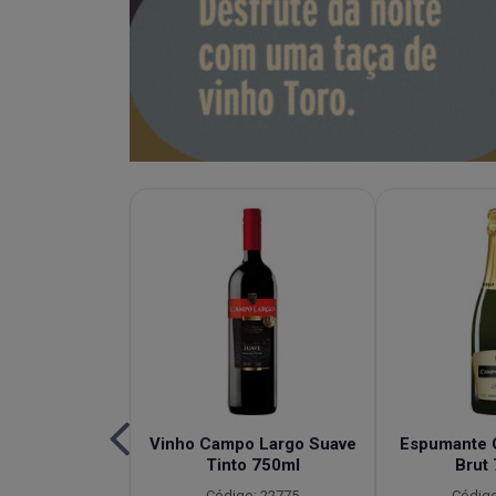
e de Capim
Vinho Campo Largo Suave
Espumante 
bacaxi Campo
Tinto 750ml
Brut
idade 900ml
Código: 22775
Código