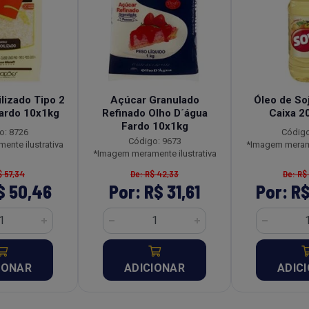
lizado Tipo 2
Açúcar Granulado
Óleo de So
ardo 10x1kg
Refinado Olho D´água
Caixa 2
Fardo 10x1kg
o: 8726
Código
Código: 9673
nte ilustrativa
*Imagem merame
*Imagem meramente ilustrativa
$ 57,34
De: R$ 42,33
De: R$
$ 50,46
Por: R$ 31,61
Por: R$
IONAR
ADICIONAR
ADIC