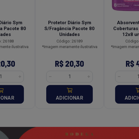
Diário Sym
Protetor Diário Sym
Absorven
a Pacote 80
S/Fragância Pacote 80
Coberturas
dades
Unidades
12x8 u
: 26188
Código: 26189
Código
nte ilustrativa
*Imagem meramente ilustrativa
*Imagem merame
20,30
R$ 20,30
R$ 
IONAR
ADICIONAR
ADIC