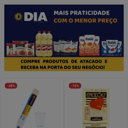
-28%
-12%