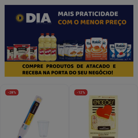
-28%
-12%