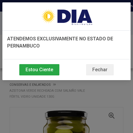
Distribuidora há 22 anos em Perna
Baixe já nosso APP
ATENDEMOS EXCLUSIVAMENTE NO ESTADO DE
0
PERNAMBUCO
Estou Ciente
Fechar
VOLTAR
INÍCIO
CONSERVAS E ENLATADOS
CONSERVAS E ENLATADOS
AZEITONA VERDE RECHEADA COM SALMÃO VALE
FÉRTIL VIDRO UNIDADE 130G