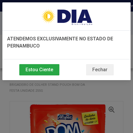
Distribuidora há 22 anos em Perna
Baixe já nosso APP
ATENDEMOS EXCLUSIVAMENTE NO ESTADO DE
0
PERNAMBUCO
Estou Ciente
Fechar
VOLTAR
INÍCIO
CONFEITARIA
CONFEITARIA
BRIGADEIRO DE COLHER STAND POUCH BOM DA
FESTA UNIDADE 255G