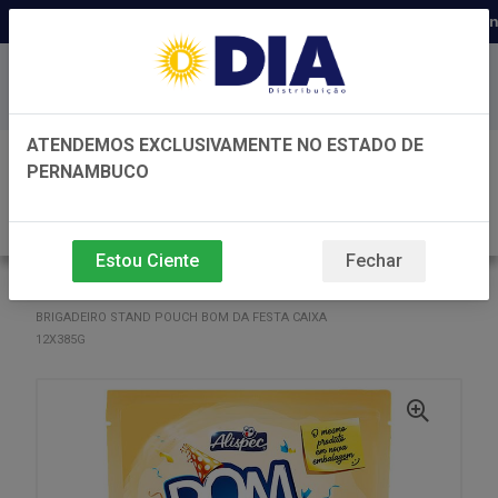
Distribuidora há 22 anos em Perna
Baixe já nosso APP
ATENDEMOS EXCLUSIVAMENTE NO ESTADO DE
0
PERNAMBUCO
Estou Ciente
Fechar
VOLTAR
INÍCIO
CONFEITARIA
CONFEITARIA
BRIGADEIRO STAND POUCH BOM DA FESTA CAIXA
12X385G