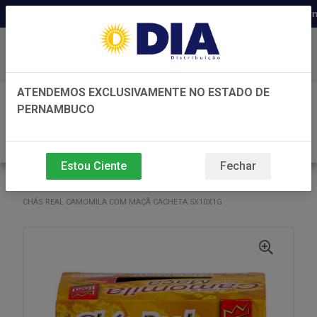
Distribuidora há 22 anos em Perna
Baixe já nosso APP
ATENDEMOS EXCLUSIVAMENTE NO ESTADO DE
0
PERNAMBUCO
Estou Ciente
Fechar
VOLTAR
INÍCIO
CHÁ REAL
CHÁ REAL
CHÁS REAL CAMOMILA COM MAÇÃ CACHETA 5X10X1G