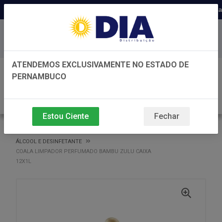
Distribuidora há 22 anos em Pernam
Baixe já nosso APP
ATENDEMOS EXCLUSIVAMENTE NO ESTADO DE
0
PERNAMBUCO
Estou Ciente
Fechar
VOLTAR
INÍCIO
ÁLCOOL E DESINFETANTE
ÁLCOOL E DESINFETANTE
COALA LIMPADOR PERFUMADO BAMBU ZULU CAIXA
12X1L