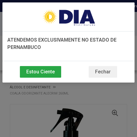
Distribuidora há 22 anos em Pern
Baixe já nosso APP
ATENDEMOS EXCLUSIVAMENTE NO ESTADO DE
0
PERNAMBUCO
Estou Ciente
Fechar
VOLTAR
INÍCIO
ÁLCOOL E DESINFETANTE
ÁLCOOL E DESINFETANTE
COALA ODORIZANTE ALECRIM 260ML