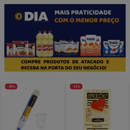
-28%
-12%