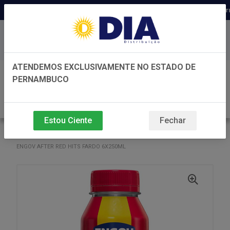
Distribuidora há 22 anos em Pern
Baixe já nosso APP
ATENDEMOS EXCLUSIVAMENTE NO ESTADO DE
0
PERNAMBUCO
Estou Ciente
Fechar
VOLTAR
INÍCIO
ENGOV
ENGOV
ENGOV AFTER RED HITS FARDO 6X250ML