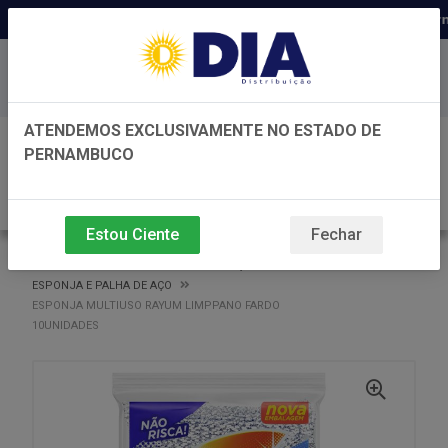
Distribuidora há 22 anos em Perna
Baixe já nosso APP
ATENDEMOS EXCLUSIVAMENTE NO ESTADO DE
0
PERNAMBUCO
Estou Ciente
Fechar
VOLTAR
INÍCIO
ESPONJA E PALHA DE AÇO
ESPONJA E PALHA DE AÇO
ESPONJA MULTIUSO RAYUM LIMPPANO FARDO
10UNIDADES