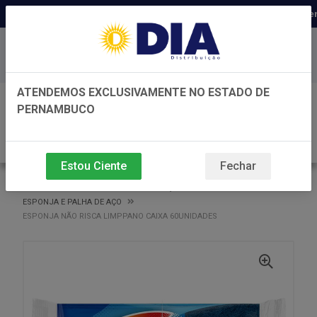
Distribuidora há 22 anos em Pern
Baixe já nosso APP
ATENDEMOS EXCLUSIVAMENTE NO ESTADO DE
0
PERNAMBUCO
Estou Ciente
Fechar
VOLTAR
INÍCIO
ESPONJA E PALHA DE AÇO
ESPONJA E PALHA DE AÇO
ESPONJA NÃO RISCA LIMPPANO CAIXA 60UNIDADES