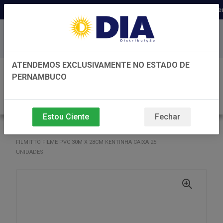
Distribuidora há 22 anos em Per
Baixe já nosso APP
ATENDEMOS EXCLUSIVAMENTE NO ESTADO DE
0
PERNAMBUCO
Estou Ciente
Fechar
VOLTAR
INÍCIO
FILMITTO FILME PVC 30M X 28CM KENTINHA CAIXA 25
UNIDADES