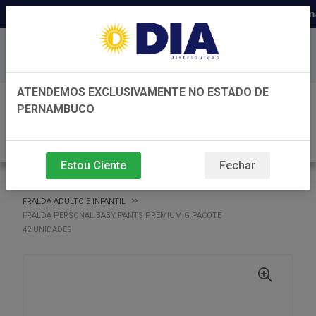
Distribuidora há 22 anos em Perna
Baixe já nosso APP
ATENDEMOS EXCLUSIVAMENTE NO ESTADO DE
0
PERNAMBUCO
Estou Ciente
Fechar
VOLTAR
INÍCIO
FRALDA ADULTO E INFANTIL
FRALDA ADULTO E INFANTIL
FRALDA PERSONAL BABY PANTS PREMIUM G PACOTE
42 UNIDADES